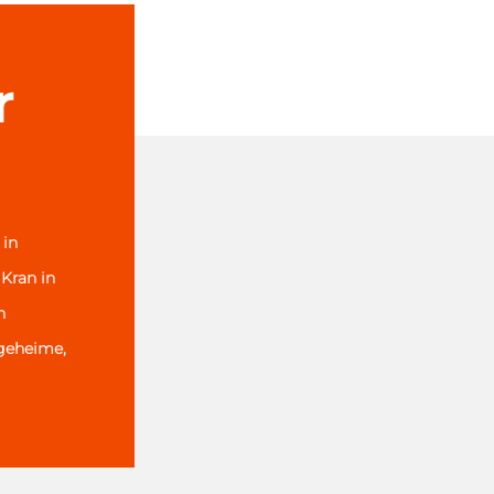
r
in
Kran in
h
egeheime,