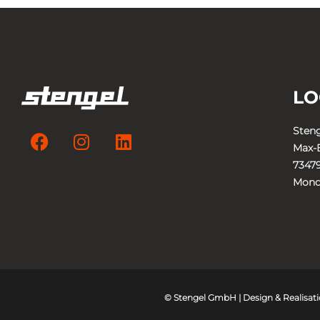
LO
Sten
Max-E
73479
Mond
© Stengel GmbH | Design & Realisat