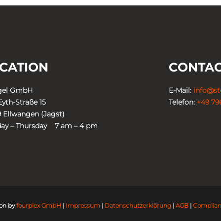
CATION
CONTA
gel GmbH
E-Mail:
info@st
yth-Straße 15
Telefon:
+49 796
 Ellwangen (Jagst)
ay – Thursday 7 am – 4 pm
ion by
fourplex GmbH
|
Impressum
|
Datenschutzerklärung
|
AGB
|
Complia