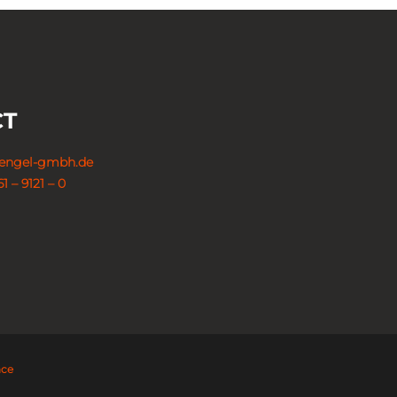
CT
engel-gmbh.de
1 – 9121 – 0
nce